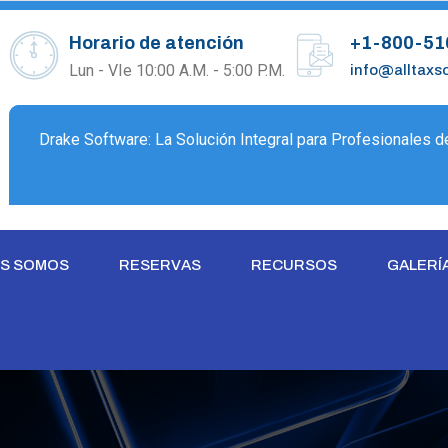
Horario de atención
+1-800-51
Lun - VIe 10:00 A.M. - 5:00 P.M.
info@alltaxs
Drake Software: La Solución Integral para Profesionales 
ES SOMOS
RESERVAS
RECURSOS
GALERÍ