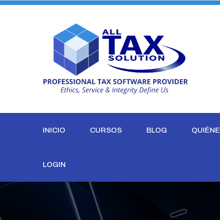
sobre el Consejo Asesor del IRS – Preparadores de Impuestos
INICIO
CURSOS
BLOG
QUIÉN
LOGIN